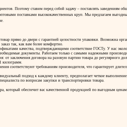
едиентов. Поэтому ставим перед собой задачу – поставлять заведениям 
оптовыми поставками высококачественных круп. Мы предлагаем выгодны
е.
 товар прямо до двери с гарантией целостности упаковки. Возможна орг
заказ так, как вам более комфортно.
фикатами качества, подтверждающими соответствие ГОСТу. У нас эколог
 необходимые документы. Работаем только с самыми надежными производ
я: от заключения договора на разовую партию товара до регулярного д
 1 килограмм.
нения соответствуют требованиям производителя, что гарантирует длите
идуальный подход к каждому клиенту, предполагает четкое выполнение 
пециалиста по вопросам закупки и транспортировки товара.
а, который обеспечит вас качественной продукцией по выгодным ценам.