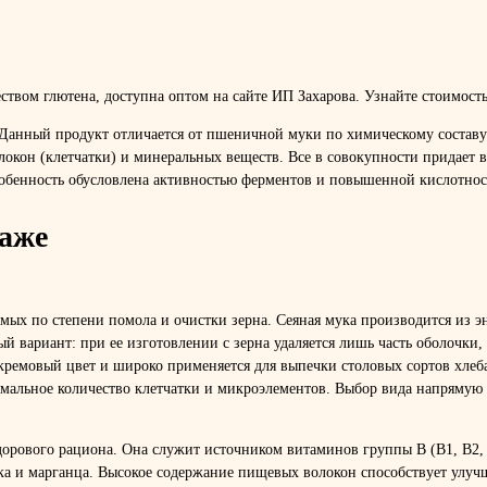
вом глютена, доступна оптом на сайте ИП Захарова. Узнайте стоимость и
 Данный продукт отличается от пшеничной муки по химическому составу
окон (клетчатки) и минеральных веществ. Все в совокупности придает 
обенность обусловлена активностью ферментов и повышенной кислотност
даже
мых по степени помола и очистки зерна. Сеяная мука производится из э
 вариант: при ее изготовлении с зерна удаляется лишь часть оболочки, 
кремовый цвет и широко применяется для выпечки столовых сортов хлеба
имальное количество клетчатки и микроэлементов. Выбор вида напрямую 
орового рациона. Она служит источником витаминов группы B (B1, B2, B
нка и марганца. Высокое содержание пищевых волокон способствует ул