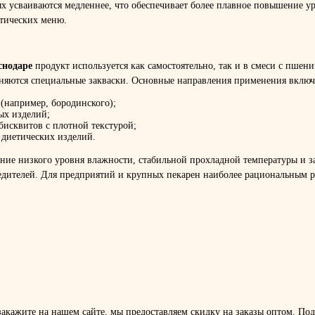
х усваиваются медленнее, что обеспечивает более плавное повышение ур
ктических меню.
снодаре
продукт используется как самостоятельно, так и в смеси с пше
няются специальные закваски. Основные направления применения включ
 (например, бородинского);
ых изделий;
бисквитов с плотной текстурой;
 диетических изделий.
ние низкого уровня влажности, стабильной прохладной температуры и з
редителей. Для предприятий и крупных пекарен наиболее рациональным 
кажите на нашем сайте, мы предоставляем скидку на заказы оптом. Подр